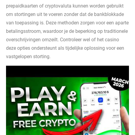
prepaidkaarten of cryptovaluta kunnen worden gebruikt
om stortingen uit te voeren zonder dat de bankblokkade
van toepassing is. Deze methoden zorgen voor een aparte
betalingsstroom, waardoor je de beperking op traditionele
overschrijvingen omzeilt. Controleer wel of het casino
deze opties ondersteunt als tijdelijke oplossing voor een
vastgelopen storting.