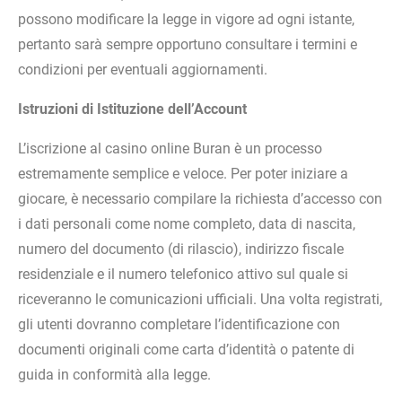
possono modificare la legge in vigore ad ogni istante,
pertanto sarà sempre opportuno consultare i termini e
condizioni per eventuali aggiornamenti.
Istruzioni di Istituzione dell’Account
L’iscrizione al casino online Buran è un processo
estremamente semplice e veloce. Per poter iniziare a
giocare, è necessario compilare la richiesta d’accesso con
i dati personali come nome completo, data di nascita,
numero del documento (di rilascio), indirizzo fiscale
residenziale e il numero telefonico attivo sul quale si
riceveranno le comunicazioni ufficiali. Una volta registrati,
gli utenti dovranno completare l’identificazione con
documenti originali come carta d’identità o patente di
guida in conformità alla legge.