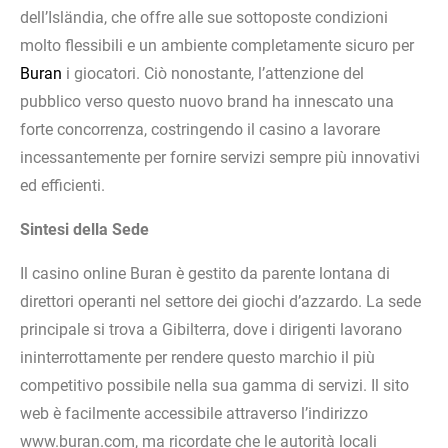
dell’Isländia, che offre alle sue sottoposte condizioni
molto flessibili e un ambiente completamente sicuro per
Buran
i giocatori. Ciò nonostante, l’attenzione del
pubblico verso questo nuovo brand ha innescato una
forte concorrenza, costringendo il casino a lavorare
incessantemente per fornire servizi sempre più innovativi
ed efficienti.
Sintesi della Sede
Il casino online Buran è gestito da parente lontana di
direttori operanti nel settore dei giochi d’azzardo. La sede
principale si trova a Gibilterra, dove i dirigenti lavorano
ininterrottamente per rendere questo marchio il più
competitivo possibile nella sua gamma di servizi. Il sito
web è facilmente accessibile attraverso l’indirizzo
www.buran.com, ma ricordate che le autorità locali