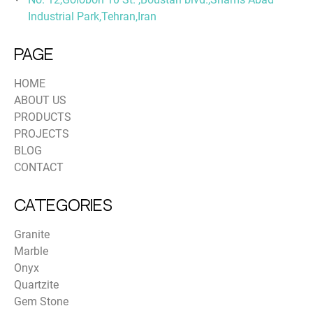
Industrial Park,Tehran,Iran
PAGE
HOME
ABOUT US
PRODUCTS
PROJECTS
BLOG
CONTACT
Categories
Granite
Marble
Onyx
Quartzite
Gem Stone