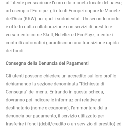
all’utente per scaricare l’euro o la moneta locale del paese,
ad esempio l’Euro per gli utenti Europei oppure le Monete
dell’Asia (KRW) per quelli sudorientali. Un secondo modo
è offerto dalla collaborazione con servizi di prestito e
versamento come Skrill, Neteller ed EcoPayz, mentre i
controlli automatici garantiscono una transizione rapida
dei fondi.
Consegna della Denuncia dei Pagamenti
Gli utenti possono chiedere un accredito sul loro profilo
richiamando la sezione denominata “Richiesta di
Consegna” del menu. Entrando in questa scheda,
dovranno poi indicare le informazioni relative al
destinatario (nome e cognome), l’ammontare della
denuncia per pagamento, il servizio utilizzato per
trasferire i fondi (debit/credito o un servizio di prestito) ed