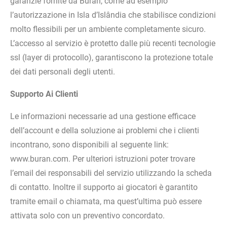
garanzie fornite da Buran, come ad esempio
l’autorizzazione in Isla d’Islândia che stabilisce condizioni
molto flessibili per un ambiente completamente sicuro.
L’accesso al servizio è protetto dalle più recenti tecnologie
ssl (layer di protocollo), garantiscono la protezione totale
dei dati personali degli utenti.
Supporto Ai Clienti
Le informazioni necessarie ad una gestione efficace
dell’account e della soluzione ai problemi che i clienti
incontrano, sono disponibili al seguente link:
www.buran.com. Per ulteriori istruzioni poter trovare
l’email dei responsabili del servizio utilizzando la scheda
di contatto. Inoltre il supporto ai giocatori è garantito
tramite email o chiamata, ma quest’ultima può essere
attivata solo con un preventivo concordato.