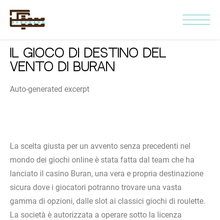
Il Gioco di Destino del
Vento di Buran
Auto-generated excerpt
La scelta giusta per un avvento senza precedenti nel
mondo dei giochi online è stata fatta dal team che ha
lanciato il casino Buran, una vera e propria destinazione
sicura dove i giocatori potranno trovare una vasta
gamma di opzioni, dalle slot ai classici giochi di roulette.
La società è autorizzata a operare sotto la licenza