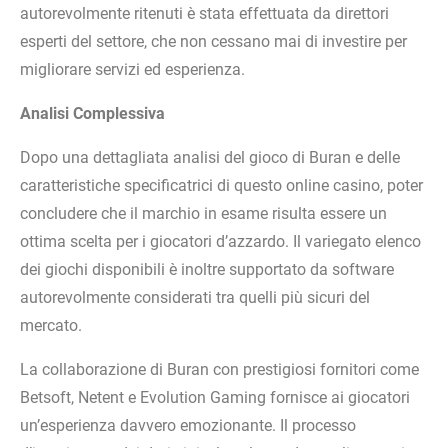
autorevolmente ritenuti è stata effettuata da direttori
esperti del settore, che non cessano mai di investire per
migliorare servizi ed esperienza.
Analisi Complessiva
Dopo una dettagliata analisi del gioco di Buran e delle
caratteristiche specificatrici di questo online casino, poter
concludere che il marchio in esame risulta essere un
ottima scelta per i giocatori d’azzardo. Il variegato elenco
dei giochi disponibili è inoltre supportato da software
autorevolmente considerati tra quelli più sicuri del
mercato.
La collaborazione di Buran con prestigiosi fornitori come
Betsoft, Netent e Evolution Gaming fornisce ai giocatori
un’esperienza davvero emozionante. Il processo