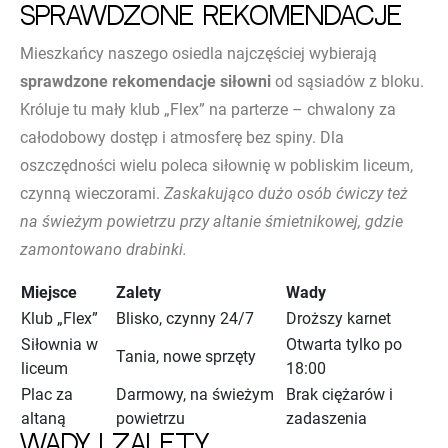
sprawdzone rekomendacje
Mieszkańcy naszego osiedla najczęściej wybierają
sprawdzone rekomendacje siłowni
od sąsiadów z bloku.
Króluje tu mały klub „Flex” na parterze – chwalony za
całodobowy dostęp i atmosferę bez spiny. Dla
oszczędności wielu poleca siłownię w pobliskim liceum,
czynną wieczorami.
Zaskakująco dużo osób ćwiczy też
na świeżym powietrzu przy altanie śmietnikowej, gdzie
zamontowano drabinki.
Miejsce
Zalety
Wady
Klub „Flex”
Blisko, czynny 24/7
Droższy karnet
Siłownia w
Otwarta tylko po
Tania, nowe sprzęty
liceum
18:00
Plac za
Darmowy, na świeżym
Brak ciężarów i
altaną
powietrzu
zadaszenia
Wady i zalety