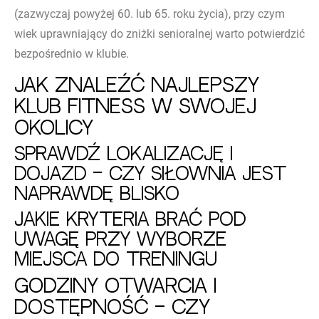
(zazwyczaj powyżej 60. lub 65. roku życia), przy czym
wiek uprawniający do zniżki senioralnej warto potwierdzić
bezpośrednio w klubie.
Jak znaleźć najlepszy
klub fitness w swojej
okolicy
Sprawdź lokalizację i
dojazd – czy siłownia jest
naprawdę blisko
Jakie kryteria brać pod
uwagę przy wyborze
miejsca do treningu
Godziny otwarcia i
dostępność – czy