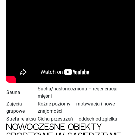
Sucha/nasłoneczniona – regeneracja
Sauna
mięśni
Zajęcia
Różne poziomy – motywacja i nowe
grupowe
znajomości
Strefa relaksu
Cicha przestrzeń – oddech od zgiełku
Nowoczesne obiekty