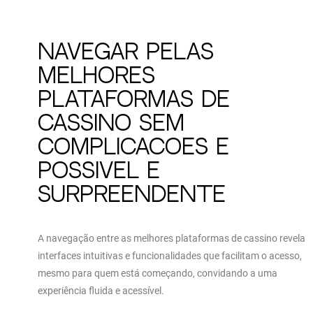
Navegar pelas
melhores
plataformas de
cassino sem
complicações é
possível e
surpreendente
A navegação entre as melhores plataformas de cassino revela
interfaces intuitivas e funcionalidades que facilitam o acesso,
mesmo para quem está começando, convidando a uma
experiência fluida e acessível.