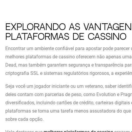
Explorando as vantagen
plataformas de cassino
Encontrar um ambiente confiável para apostar pode parecer 
melhores plataformas de cassino oferecem não apenas uma 
Dead, mas também garantem segurança e transparência par
criptografia SSL e sistemas regulatórios rigorosos, a experiê
Seja você um jogador iniciante ou um veterano, saber identif
deles contam com parcerias de peso, como Evolution e Prag
diversificados, incluindo cartões de crédito, carteiras digita
plataformas se torna uma tarefa menos assustadora do que 
sobre cada opção.