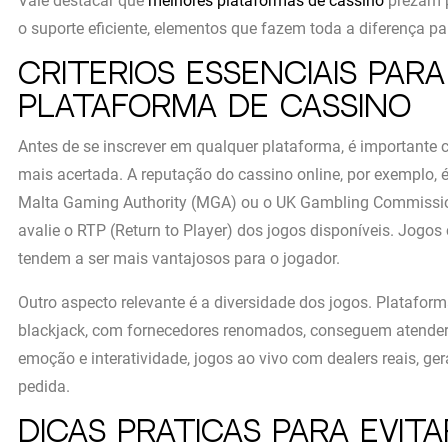
Vale destacar que
melhores plataformas de cassino
prezam pe
o suporte eficiente, elementos que fazem toda a diferença 
Critérios essenciais par
plataforma de cassino
Antes de se inscrever em qualquer plataforma, é importante
mais acertada. A reputação do cassino online, por exemplo,
Malta Gaming Authority (MGA) ou o UK Gambling Commission
avalie o RTP (Return to Player) dos jogos disponíveis. Jogo
tendem a ser mais vantajosos para o jogador.
Outro aspecto relevante é a diversidade dos jogos. Plataform
blackjack, com fornecedores renomados, conseguem atender a
emoção e interatividade, jogos ao vivo com dealers reais, ge
pedida.
Dicas práticas para evi