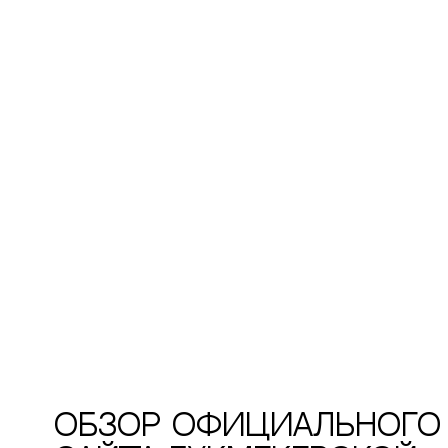
Обзор официального