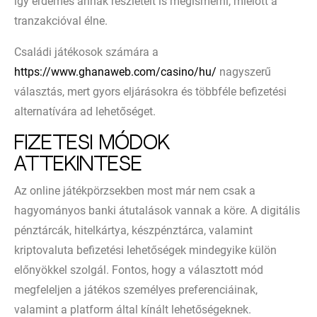
így érdemes annak részleteit is megismerni, mielőtt a
tranzakcióval élne.
Családi játékosok számára a
https://www.ghanaweb.com/casino/hu/
nagyszerű
választás, mert gyors eljárásokra és többféle befizetési
alternatívára ad lehetőséget.
Fizetési módok
áttekintése
Az online játékpörzsekben most már nem csak a
hagyományos banki átutalások vannak a köre. A digitális
pénztárcák, hitelkártya, készpénztárca, valamint
kriptovaluta befizetési lehetőségek mindegyike külön
előnyökkel szolgál. Fontos, hogy a választott mód
megfeleljen a játékos személyes preferenciáinak,
valamint a platform által kínált lehetőségeknek.