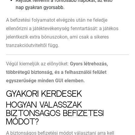
Rejtsük felvenni a fontosabb napokat; az első
nap gyakran gyorsabb.
A befizetési folyamatot elvégzés után ne feledje
ellenőrizni a játéktevékenység fenntartását: a játékos
jelentkezik extra bónuszokon, ami csak a sikeres
tranzakcióutviteltől függ.
Végül kiemeljük az előnyöket:
Gyors létrehozás,
többrétegű biztonság, és a felhasználói felület
egyszerűsége minden GUI elemben.
Gyakori kérdések
Hogyan válasszak
biztonságos befizetési
módot?
A biztonságos befizetési módot választani arra kell