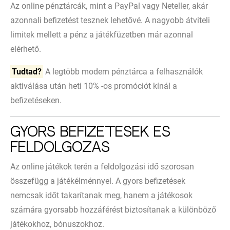
Az online pénztárcák, mint a PayPal vagy Neteller, akár
azonnali befizetést tesznek lehetővé. A nagyobb átviteli
limitek mellett a pénz a játékfüzetben már azonnal
elérhető.
Tudtad?
A legtöbb modern pénztárca a felhasználók
aktiválása után heti 10% -os promóciót kínál a
befizetéseken.
Gyors befizetések és
feldolgozás
Az online játékok terén a feldolgozási idő szorosan
összefügg a játékélménnyel. A gyors befizetések
nemcsak időt takarítanak meg, hanem a játékosok
számára gyorsabb hozzáférést biztosítanak a különböző
játékokhoz, bónuszokhoz.