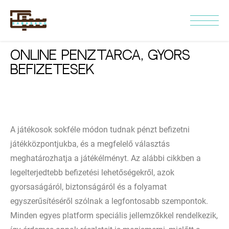
Online pénztárca, gyors
befizetések
A játékosok sokféle módon tudnak pénzt befizetni
játékközpontjukba, és a megfelelő választás
meghatározhatja a játékélményt. Az alábbi cikkben a
legelterjedtebb befizetési lehetőségekről, azok
gyorsaságáról, biztonságáról és a folyamat
egyszerűsítéséről szólnak a legfontosabb szempontok.
Minden egyes platform speciális jellemzőkkel rendelkezik,