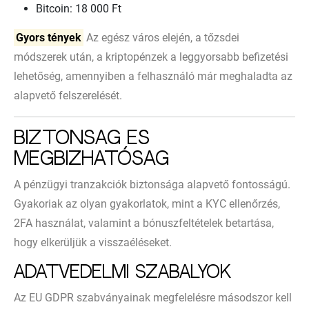
Bitcoin: 18 000 Ft
Gyors tények
Az egész város elején, a tőzsdei
módszerek után, a kriptopénzek a leggyorsabb befizetési
lehetőség, amennyiben a felhasználó már meghaladta az
alapvető felszerelését.
Biztonság és
megbízhatóság
A pénzügyi tranzakciók biztonsága alapvető fontosságú.
Gyakoriak az olyan gyakorlatok, mint a KYC ellenőrzés,
2FA használat, valamint a bónuszfeltételek betartása,
hogy elkerüljük a visszaéléseket.
Adatvédelmi szabályok
Az EU GDPR szabványainak megfelelésre másodszor kell