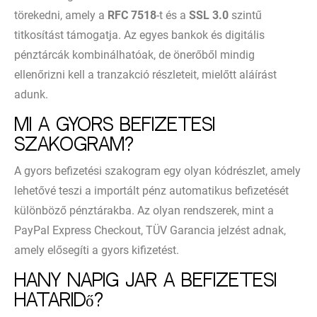
törekedni, amely a
RFC 7518
-t és a
SSL 3.0
szintű
titkosítást támogatja. Az egyes bankok és digitális
pénztárcák kombinálhatóak, de önerőből mindig
ellenőrizni kell a tranzakció részleteit, mielőtt aláírást
adunk.
Mi a gyors befizetési
szakogram?
A gyors befizetési szakogram egy olyan kódrészlet, amely
lehetővé teszi a importált pénz automatikus befizetését
különböző pénztárakba. Az olyan rendszerek, mint a
PayPal Express Checkout, TÜV Garancia jelzést adnak,
amely elősegíti a gyors kifizetést.
Hány napig jár a befizetési
határidő?