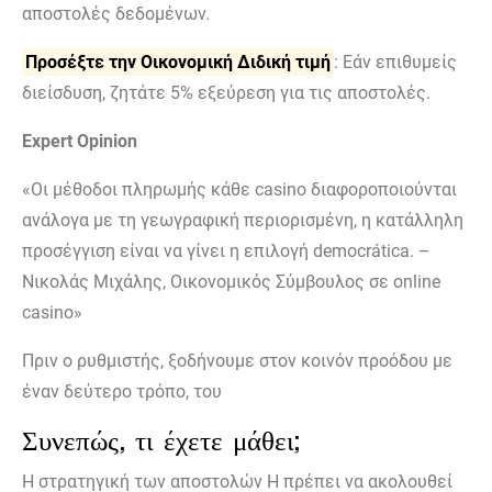
αποστολές δεδομένων.
Προσέξτε την Οικονομική Διδική τιμή
: Εάν επιθυμείς
διείσδυση, ζητάτε 5% εξεύρεση για τις αποστολές.
Expert Opinion
«Οι μέθοδοι πληρωμής κάθε casino διαφοροποιούνται
ανάλογα με τη γεωγραφική περιορισμένη, η κατάλληλη
προσέγγιση είναι να γίνει η επιλογή democrática. –
Νικολάς Μιχάλης, Οικονομικός Σύμβουλος σε online
casino»
Πριν ο ρυθμιστής, ξοδήνουμε στον κοινόν προόδου με
έναν δεύτερο τρόπο, του
Συνεπώς, τι έχετε μάθει;
Η στρατηγική των αποστολών H πρέπει να ακολουθεί