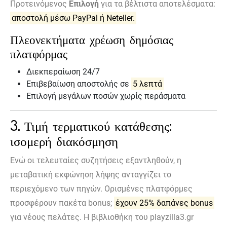
Προτεινόμενος
Επιλογή
για τα βέλτιστα αποτελέσματα:
αποστολή μέσω PayPal ή Neteller.
Πλεονεκτήματα χρέωση δημόσιας
πλατφόρμας
Διεκπεραίωση 24/7
Επιβεβαίωση αποστολής σε
5 λεπτά
Επιλογή μεγάλων ποσών χωρίς περάσματα
3. Τιμή τερματικού κατάθεσης:
ισομερή διακόσμηση
Ενώ οι τελευταίες συζητήσεις εξαντληθούν, η
μεταβατική εκφώνηση λήψης ανταγγίζει το
περιεχόμενο των πηγών. Ορισμένες πλατφόρμες
προσφέρουν πακέτα bonus;
έχουν 25% δαπάνες bonus
για νέους πελάτες. Η βιβλιοθήκη του playzilla3.gr