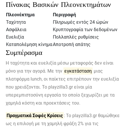
Πίνακας Βασικών Πλεονεκτημάτων
Πλεονέκτημα
Περιγραφή
Ταχύτητα
Πληρωμές εντός 24 ώρών
Ασφάλεια
Κρυπτογραφία των δεδομένων
Ευελιξία
Πολλαπλές ρυθμίσεις
Καταπολέμηση κίνημα
Αποτροπή απάτης
Συμπέρασμα
Η ταχύτητα και ευελιξία μέσω μεταφοράς δεν είναι
μόνο για την αγορά. Με την
εγκατάσταση
μιας
πλατφόρμα lunch, οι παίκτες επιτρέπουν την ευελιξία
που χρειάζονται. Το playzilla3.gr είναι μία
υπερεμπιστοσύνη εργασία το οποίο ξεχωρίζει με τα
χαμηλά κόστη και προεκτάσεις του.
Πραγματικά Σοφές Κρίσεις
: Το playzilla3.gr θαμώθηκε
ως η επιλογή με τη χαμηλή φράξη 2% για τις