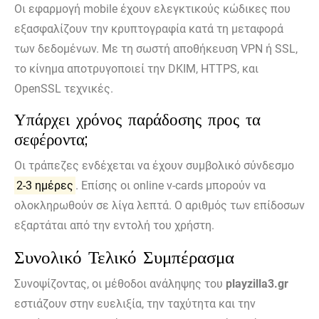
Οι εφαρμογή mobile έχουν ελεγκτικούς κώδικες που
εξασφαλίζουν την κρυπτογραφία κατά τη μεταφορά
των δεδομένων. Με τη σωστή αποθήκευση VPN ή SSL,
το κίνημα αποτρυγοποιεί την DKIM, HTTPS, και
OpenSSL τεχνικές.
Υπάρχει χρόνος παράδοσης προς τα
σεφέροντα;
Οι τράπεζες ενδέχεται να έχουν συμβολικό σύνδεσμο
2-3 ημέρες
. Επίσης οι online v-cards μπορούν να
ολοκληρωθούν σε λίγα λεπτά. Ο αριθμός των επίδοσων
εξαρτάται από την εντολή του χρήστη.
Συνολικό Τελικό Συμπέρασμα
Συνοψίζοντας, οι μέθοδοι ανάληψης του
playzilla3.gr
εστιάζουν στην ευελιξία, την ταχύτητα και την