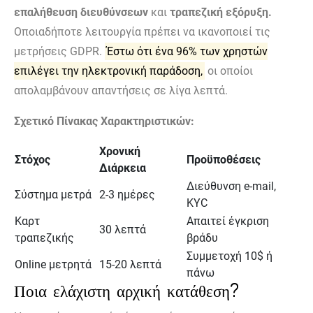
επαλήθευση διευθύνσεων
και
τραπεζική εξόρυξη.
Οποιαδήποτε λειτουργία πρέπει να ικανοποιεί τις
μετρήσεις GDPR.
Έστω ότι ένα 96% των χρηστών
επιλέγει την ηλεκτρονική παράδοση,
οι οποίοι
απολαμβάνουν απαντήσεις σε λίγα λεπτά.
Σχετικό Πίνακας Χαρακτηριστικών:
Χρονική
Στόχος
Προϋποθέσεις
Διάρκεια
Διεύθυνση e‑mail,
Σύστημα μετρά
2-3 ημέρες
KYC
Καρτ
Απαιτεί έγκριση
30 λεπτά
τραπεζικής
βράδυ
Συμμετοχή 10$ ή
Online μετρητά
15-20 λεπτά
πάνω
Ποια ελάχιστη αρχική κατάθεση?