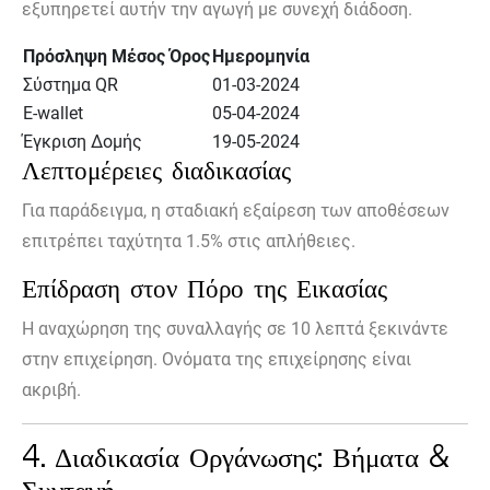
εξυπηρετεί αυτήν την αγωγή με συνεχή διάδοση.
Πρόσληψη Μέσος Όρος
Ημερομηνία
Σύστημα QR
01-03-2024
E-wallet
05-04-2024
Έγκριση Δομής
19-05-2024
Λεπτομέρειες διαδικασίας
Για παράδειγμα, η σταδιακή εξαίρεση των αποθέσεων
επιτρέπει ταχύτητα 1.5% στις απλήθειες.
Επίδραση στον Πόρο της Εικασίας
Η αναχώρηση της συναλλαγής σε 10 λεπτά ξεκινάντε
στην επιχείρηση. Ονόματα της επιχείρησης είναι
ακριβή.
4. Διαδικασία Οργάνωσης: Βήματα &