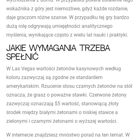
wskaźnika z góry jest niemożliwe, gdyż każde rozdanie,
daje graczom różne szanse. W przypadku tej gry bardzo
dużą rolę odgrywają umiejętności analitycznego
myślenia, wynikające często z wielu lat nauki i praktyki.
Jakie wymagania trzeba
spełnić
W Las Vegas wartości żetonów kasynowych według
koloru zazwyczaj są zgodne ze standardem
amerykańskim. Rzucenie stosu czarnych żetonów na stół
oznacza, że ​​grasz o poważne stawki. Czerwone żetony
zazwyczaj oznaczają $5 wartość, stanowiącą złoty
środek między białymi żetonami o niskiej stawce a
zielonymi i czarnymi żetonami o wyższej wartości.
W internecie znajdziesz mnóstwo porad na ten temat. W