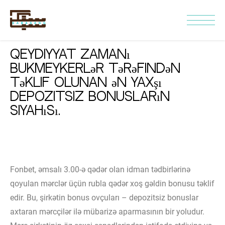
Qeydiyyat zamanı
bukmeykerlər tərəfindən
təklif olunan ən yaxşı
depozitsiz bonusların
siyahısı.
Fonbet, əmsalı 3.00-ə qədər olan idman tədbirlərinə
qoyulan mərclər üçün rubla qədər xoş gəldin bonusu təklif
edir. Bu, şirkətin bonus ovçuları – depozitsiz bonuslar
axtaran mərcçilər ilə mübarizə aparmasının bir yoludur.