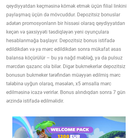
qeydiyyatdan keçməsinə kömək etmək üçün filial linkini
paylaşmaq üçün də mövcuddur. Depozitsiz bonuslar
adətən promosyonların bir hissəsi olaraq qeydiyyatdan
keçən və şəxsiyyəti təsdiqləyən yeni oyunçulara
hesablanmağa başlayır. Depozitsiz bonus istifadə
edildikdən və ya mərc edildikdən sonra mükafat əsas
balansa köçürülür – bu ya nağd məbləğ, ya da pulsuz
mərcdən qazanc ola bilər. Digər bukmekerlər depozitsiz
bonusun bukmeker tərəfindən müəyyən edilmiş mərc
tələbinə uyğun olaraq, məsələn, x5 əmsalla mərc
edilməsinə icazə verirlər. Bonus alındıqdan sonra 7 gün
ərzində istifadə edilməlidir.