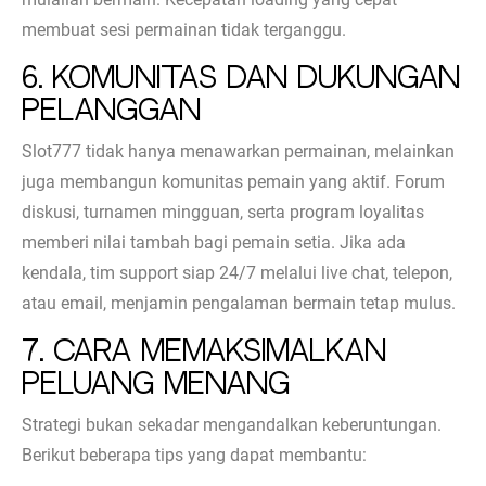
membuat sesi permainan tidak terganggu.
6. Komunitas dan Dukungan
Pelanggan
Slot777 tidak hanya menawarkan permainan, melainkan
juga membangun komunitas pemain yang aktif. Forum
diskusi, turnamen mingguan, serta program loyalitas
memberi nilai tambah bagi pemain setia. Jika ada
kendala, tim support siap 24/7 melalui live chat, telepon,
atau email, menjamin pengalaman bermain tetap mulus.
7. Cara Memaksimalkan
Peluang Menang
Strategi bukan sekadar mengandalkan keberuntungan.
Berikut beberapa tips yang dapat membantu: