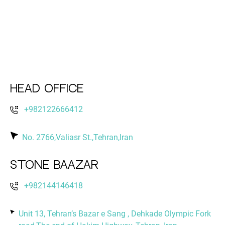
Head Office
+982122666412
No. 2766,Valiasr St.,Tehran,Iran
Stone Baazar
+982144146418
Unit 13, Tehran’s Bazar e Sang , Dehkade Olympic Fork