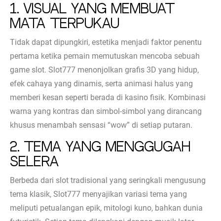
1. Visual yang Membuat
Mata Terpukau
Tidak dapat dipungkiri, estetika menjadi faktor penentu
pertama ketika pemain memutuskan mencoba sebuah
game slot. Slot777 menonjolkan grafis 3D yang hidup,
efek cahaya yang dinamis, serta animasi halus yang
memberi kesan seperti berada di kasino fisik. Kombinasi
warna yang kontras dan simbol-simbol yang dirancang
khusus menambah sensasi “wow” di setiap putaran.
2. Tema yang Menggugah
Selera
Berbeda dari slot tradisional yang seringkali mengusung
tema klasik, Slot777 menyajikan variasi tema yang
meliputi petualangan epik, mitologi kuno, bahkan dunia