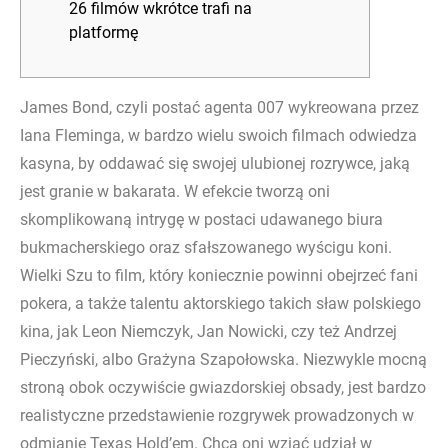
26 filmów wkrótce trafi na
platformę
James Bond, czyli postać agenta 007 wykreowana przez
Iana Fleminga, w bardzo wielu swoich filmach odwiedza
kasyna, by oddawać się swojej ulubionej rozrywce, jaką
jest granie w bakarata. W efekcie tworzą oni
skomplikowaną intrygę w postaci udawanego biura
bukmacherskiego oraz sfałszowanego wyścigu koni.
Wielki Szu to film, który koniecznie powinni obejrzeć fani
pokera, a także talentu aktorskiego takich sław polskiego
kina, jak Leon Niemczyk, Jan Nowicki, czy też Andrzej
Pieczyński, albo Grażyna Szapołowska. Niezwykle mocną
stroną obok oczywiście gwiazdorskiej obsady, jest bardzo
realistyczne przedstawienie rozgrywek prowadzonych w
odmianie Texas Hold’em. Chcą oni wziąć udział w