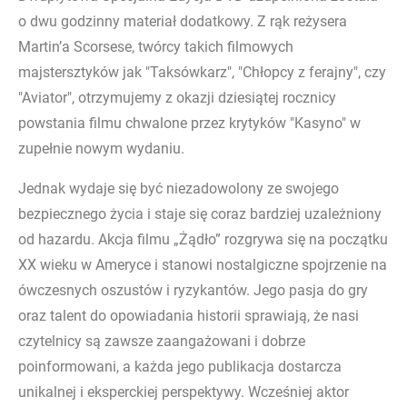
o dwu godzinny materiał dodatkowy. Z rąk reżysera
Martin’a Scorsese, twórcy takich filmowych
majstersztyków jak "Taksówkarz", "Chłopcy z ferajny", czy
"Aviator", otrzymujemy z okazji dziesiątej rocznicy
powstania filmu chwalone przez krytyków "Kasyno" w
zupełnie nowym wydaniu.
Jednak wydaje się być niezadowolony ze swojego
bezpiecznego życia i staje się coraz bardziej uzależniony
od hazardu. Akcja filmu „Żądło” rozgrywa się na początku
XX wieku w Ameryce i stanowi nostalgiczne spojrzenie na
ówczesnych oszustów i ryzykantów. Jego pasja do gry
oraz talent do opowiadania historii sprawiają, że nasi
czytelnicy są zawsze zaangażowani i dobrze
poinformowani, a każda jego publikacja dostarcza
unikalnej i eksperckiej perspektywy. Wcześniej aktor