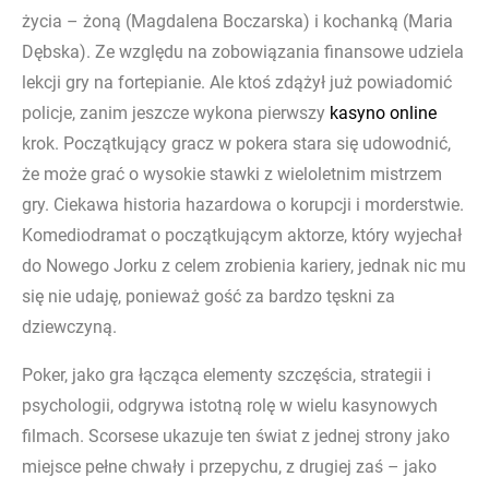
życia – żoną (Magdalena Boczarska) i kochanką (Maria
Dębska). Ze względu na zobowiązania finansowe udziela
lekcji gry na fortepianie. Ale ktoś zdążył już powiadomić
policje, zanim jeszcze wykona pierwszy
kasyno online
krok. Początkujący gracz w pokera stara się udowodnić,
że może grać o wysokie stawki z wieloletnim mistrzem
gry. Ciekawa historia hazardowa o korupcji i morderstwie.
Komediodramat o początkującym aktorze, który wyjechał
do Nowego Jorku z celem zrobienia kariery, jednak nic mu
się nie udaję, ponieważ gość za bardzo tęskni za
dziewczyną.
Poker, jako gra łącząca elementy szczęścia, strategii i
psychologii, odgrywa istotną rolę w wielu kasynowych
filmach. Scorsese ukazuje ten świat z jednej strony jako
miejsce pełne chwały i przepychu, z drugiej zaś – jako