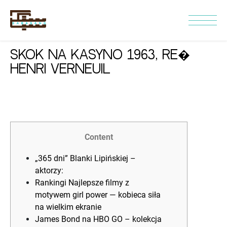
Skok na kasyno 1963, re�
Henri Verneuil
Content
„365 dni” Blanki Lipińskiej –
aktorzy:
Rankingi Najlepsze filmy z
motywem girl power — kobieca siła
na wielkim ekranie
James Bond na HBO GO – kolekcja