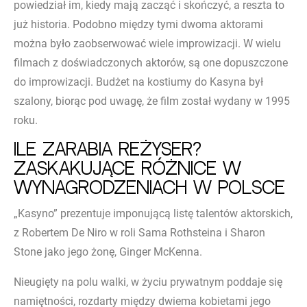
powiedział im, kiedy mają zacząć i skończyć, a reszta to
już historia. Podobno między tymi dwoma aktorami
można było zaobserwować wiele improwizacji. W wielu
filmach z doświadczonych aktorów, są one dopuszczone
do improwizacji. Budżet na kostiumy do Kasyna był
szalony, biorąc pod uwagę, że film został wydany w 1995
roku.
Ile zarabia reżyser?
Zaskakujące różnice w
wynagrodzeniach w Polsce
„Kasyno” prezentuje imponującą listę talentów aktorskich,
z Robertem De Niro w roli Sama Rothsteina i Sharon
Stone jako jego żonę, Ginger McKenna.
Nieugięty na polu walki, w życiu prywatnym poddaje się
namiętności, rozdarty między dwiema kobietami jego