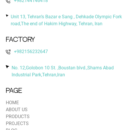
+982144146418
Unit 13, Tehran’s Bazar e Sang , Dehkade Olympic Fork
road,The end of Hakim Highway, Tehran, Iran
Factory
+982156232647
No. 12,Golobon 10 St. ,Boustan blvd.,Shams Abad
Industrial Park,Tehran,Iran
PAGE
HOME
ABOUT US
PRODUCTS
PROJECTS