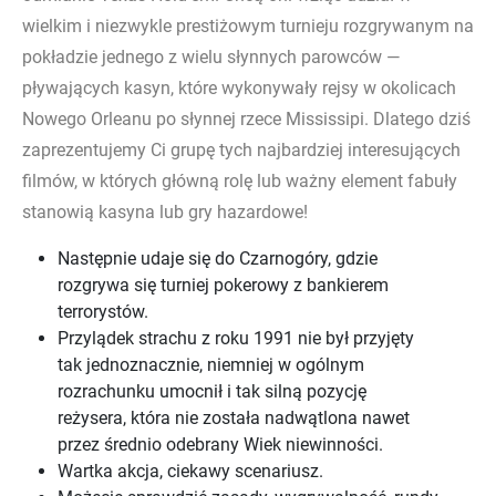
wielkim i niezwykle prestiżowym turnieju rozgrywanym na
pokładzie jednego z wielu słynnych parowców —
pływających kasyn, które wykonywały rejsy w okolicach
Nowego Orleanu po słynnej rzece Mississipi. Dlatego dziś
zaprezentujemy Ci grupę tych najbardziej interesujących
filmów, w których główną rolę lub ważny element fabuły
stanowią kasyna lub gry hazardowe!
Następnie udaje się do Czarnogóry, gdzie
rozgrywa się turniej pokerowy z bankierem
terrorystów.
Przylądek strachu z roku 1991 nie był przyjęty
tak jednoznacznie, niemniej w ogólnym
rozrachunku umocnił i tak silną pozycję
reżysera, która nie została nadwątlona nawet
przez średnio odebrany Wiek niewinności.
Wartka akcja, ciekawy scenariusz.