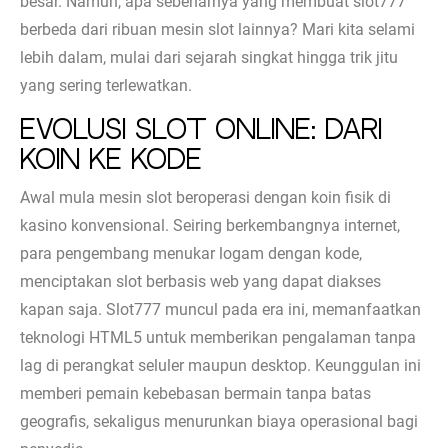
besar. Namun, apa sebenarnya yang membuat slot777
berbeda dari ribuan mesin slot lainnya? Mari kita selami
lebih dalam, mulai dari sejarah singkat hingga trik jitu
yang sering terlewatkan.
Evolusi Slot Online: Dari
Koin ke Kode
Awal mula mesin slot beroperasi dengan koin fisik di
kasino konvensional. Seiring berkembangnya internet,
para pengembang menukar logam dengan kode,
menciptakan slot berbasis web yang dapat diakses
kapan saja. Slot777 muncul pada era ini, memanfaatkan
teknologi HTML5 untuk memberikan pengalaman tanpa
lag di perangkat seluler maupun desktop. Keunggulan ini
memberi pemain kebebasan bermain tanpa batas
geografis, sekaligus menurunkan biaya operasional bagi