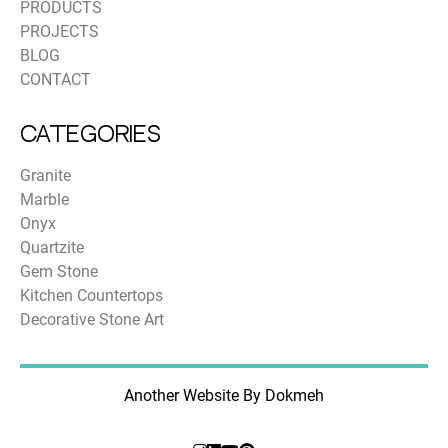
PRODUCTS
PROJECTS
BLOG
CONTACT
Categories
Granite
Marble
Onyx
Quartzite
Gem Stone
Kitchen Countertops
Decorative Stone Art
Another Website By Dokmeh