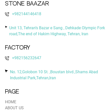
Stone Baazar
+982144146418
Unit 13, Tehran’s Bazar e Sang , Dehkade Olympic Fork
road,The end of Hakim Highway, Tehran, Iran
Factory
+982156232647
No. 12,Golobon 10 St. ,Boustan blvd.,Shams Abad
Industrial Park,Tehran,Iran
PAGE
HOME
ABOUT US