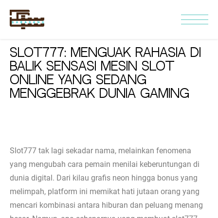
Slot777: Menguak Rahasia di
Balik Sensasi Mesin Slot
Online yang Sedang
Menggebrak Dunia Gaming
Slot777 tak lagi sekadar nama, melainkan fenomena
yang mengubah cara pemain menilai keberuntungan di
dunia digital. Dari kilau grafis neon hingga bonus yang
melimpah, platform ini memikat hati jutaan orang yang
mencari kombinasi antara hiburan dan peluang menang