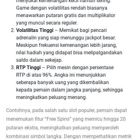
menyukai kemenangan kecil namun sering.
Game dengan volatilitas rendah biasanya
menawarkan putaran gratis dan multiplikator
yang muncul secara reguler.
Volatilitas Tinggi
– Memikat bagi pencari
adrenalin yang siap menunggu jackpot besar.
Meskipun frekuensi kemenangan lebih jarang,
nilai hadiah yang didapat bisa melipatgandakan
saldo dalam sekejap.
RTP Tinggi
– Pilih mesin dengan persentase
RTP di atas 96%. Angka ini menunjukkan
seberapa banyak uang yang dikembalikan
kepada pemain dalam jangka panjang, sehingga
meningkatkan peluang menang.
Contohnya, pada salah satu slot populer, pemain dapat
menemukan fitur “Free Spins” yang memicu hingga 20
putaran ekstra, meningkatkan peluang memperoleh
kombinasi simbol langka. Dengan memperhatikan metrik