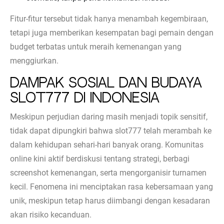
Fitur-fitur tersebut tidak hanya menambah kegembiraan,
tetapi juga memberikan kesempatan bagi pemain dengan
budget terbatas untuk meraih kemenangan yang
menggiurkan.
Dampak Sosial dan Budaya
Slot777 di Indonesia
Meskipun perjudian daring masih menjadi topik sensitif,
tidak dapat dipungkiri bahwa slot777 telah merambah ke
dalam kehidupan sehari-hari banyak orang. Komunitas
online kini aktif berdiskusi tentang strategi, berbagi
screenshot kemenangan, serta mengorganisir turnamen
kecil. Fenomena ini menciptakan rasa kebersamaan yang
unik, meskipun tetap harus diimbangi dengan kesadaran
akan risiko kecanduan.