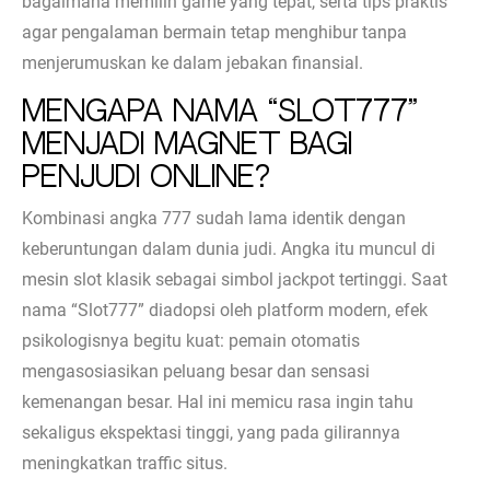
bagaimana memilih game yang tepat, serta tips praktis
agar pengalaman bermain tetap menghibur tanpa
menjerumuskan ke dalam jebakan finansial.
Mengapa Nama “Slot777”
Menjadi Magnet Bagi
Penjudi Online?
Kombinasi angka 777 sudah lama identik dengan
keberuntungan dalam dunia judi. Angka itu muncul di
mesin slot klasik sebagai simbol jackpot tertinggi. Saat
nama “Slot777” diadopsi oleh platform modern, efek
psikologisnya begitu kuat: pemain otomatis
mengasosiasikan peluang besar dan sensasi
kemenangan besar. Hal ini memicu rasa ingin tahu
sekaligus ekspektasi tinggi, yang pada gilirannya
meningkatkan traffic situs.