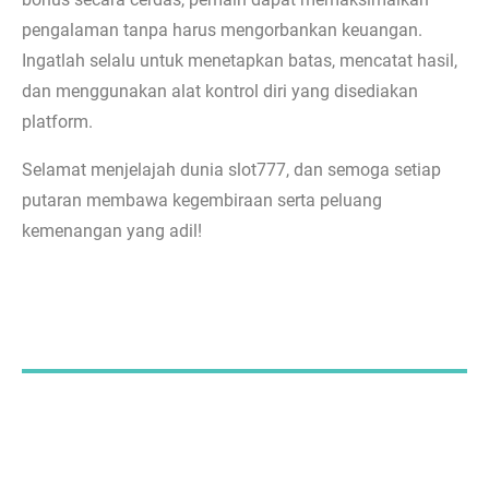
pengalaman tanpa harus mengorbankan keuangan.
Ingatlah selalu untuk menetapkan batas, mencatat hasil,
dan menggunakan alat kontrol diri yang disediakan
platform.
Selamat menjelajah dunia slot777, dan semoga setiap
putaran membawa kegembiraan serta peluang
kemenangan yang adil!