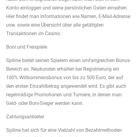
Konto einloggen und seine persönlichen Daten einsehen.
Hier findet man Informationen wie Namen, E-Mail-Adresse
usw. sowie eine Übersicht über alle getätigten
Transaktionen im Casino.
Boni und Freispiele
Spiline bietet seinen Spielern einen umfangreichen Bonus-
Bereich an. Neukunden erhalten bei Registrierung ein
100% Willkommensbonus von bis zu 500 Euro, der auf
den ersten Einzahlbetrag angewendet wird. Es gibt auch
regelmäßige Promotionen und Turniere, in denen man
Geld- oder Boni-Sieger werden kann.
Zahlungsanbieter
Spiline hat sich für eine Vielzahl von Bezahlmethoden