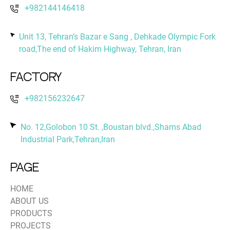
+982144146418
Unit 13, Tehran’s Bazar e Sang , Dehkade Olympic Fork
road,The end of Hakim Highway, Tehran, Iran
Factory
+982156232647
No. 12,Golobon 10 St. ,Boustan blvd.,Shams Abad
Industrial Park,Tehran,Iran
PAGE
HOME
ABOUT US
PRODUCTS
PROJECTS