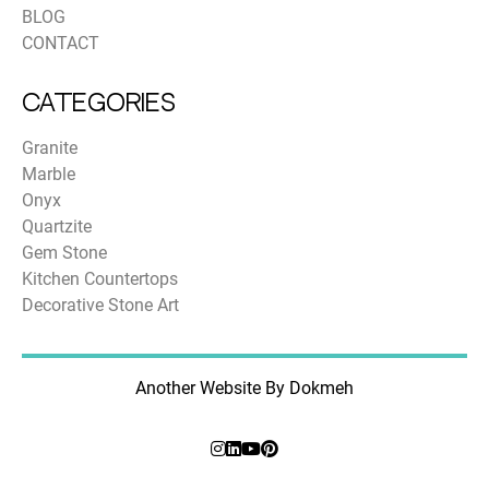
BLOG
CONTACT
Categories
Granite
Marble
Onyx
Quartzite
Gem Stone
Kitchen Countertops
Decorative Stone Art
Another Website By Dokmeh