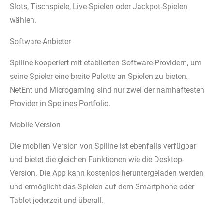
Slots, Tischspiele, Live-Spielen oder Jackpot-Spielen
wählen.
Software-Anbieter
Spiline kooperiert mit etablierten Software-Providern, um
seine Spieler eine breite Palette an Spielen zu bieten.
NetEnt und Microgaming sind nur zwei der namhaftesten
Provider in Spelines Portfolio.
Mobile Version
Die mobilen Version von Spiline ist ebenfalls verfügbar
und bietet die gleichen Funktionen wie die Desktop-
Version. Die App kann kostenlos heruntergeladen werden
und ermöglicht das Spielen auf dem Smartphone oder
Tablet jederzeit und überall.