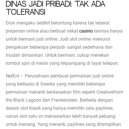
Dinas Jadi Pribadi: Tak Ada
Toleransi
Dion mengaku sedikit beruntung karena tak terjerat
pinjaman online atau berbuat nekat
casino
lainnya hanya
untuk bermain judi online. Judi slot online -menurut
pengakuan beberapa penjudi- sangat sederhana dan
mudah dimainkan. Untuk bermain, cukup menekan
tombol spin di mesin yang terpampang di layar telepon.
NetEnt – Perusahaan pembuat permainan judi online
yang berbasis di Swedia yang memiliki beberapa
permainan menarik berdasarkan film seperti Creaturefrom
the Black Lagoon dan Frankenstein. Berbeda dengan
desain slot klasik yang hanya memiliki satu paylines,
varian slot satu ini menawarkan lebih banyak peluang
untuk menang. Yang menarik, paylines yang ditampilkan