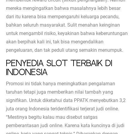
mereka mengingatkan bahwa masalahnya lebih besar
dari itu karena bisa mempengaruhi keluarga pecandu,
bahkan seluruh masyarakat. Sulit menahan keinginan
untuk mengambil risiko, keyakinan bahwa keberuntungan
akan berpihak kali ini, tak bisa mengendalikan
pengeluaran, dan tak peduli utang semakin menumpuk.
Penyedia Slot Terbaik di
Indonesia
Promosi ini tidak hanya meningkatkan pengalaman
taruhan tetapi juga memberikan nilai tambah yang
signifikan. Untuk diketahui data PPATK menyebutkan 3,2
juta orang Indonesia teridentifikasi terjerat judi online.
“Mestinya begitu kalau mau disebut satgas
pemberantasan judi online. Karena kata kuncinya di judi
online, kerja yang sangat teknis.” Diharapkan dengan