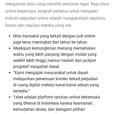
mengakses situs yang memiliki perizinan legal. Bagi situs
online terpercaya, langkah pertama untuk menjejaki
industri perjudian online adalah mengukuhkan legalitas,
lisensi dan regulasi mereka yang sah.
Nilai transaksi yang terkait dengan judi online
juga terus meningkat dari tahun ke tahun.
Meskipun kemungkinan menang memerlukan
waktu yang lebih panjang dengan modal yang
sedikit lebih tinggi, namun hadiah dari jackpot
progresif sangatlah besar.
“Kami mengajak masyarakat untuk dapat
melaporkan penemuan konten terkait perjudian
di ruang digital melalui kanal-kanal aduan yang
tersedia.”
1xbet adalah platform taruhan online terkemuka
yang dikenal di Indonesia karena keamanan,
kemudahan akses, dan beragam pilihan