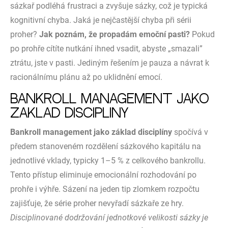
sázkař podléhá frustraci a zvyšuje sázky, což je typická
kognitivní chyba. Jaká je nejčastější chyba při sérii
proher?
Jak poznám, že propadám emoční pasti?
Pokud
po prohře cítíte nutkání ihned vsadit, abyste „smazali”
ztrátu, jste v pasti. Jediným řešením je pauza a návrat k
racionálnímu plánu až po uklidnění emocí.
Bankroll management jako
základ disciplíny
Bankroll management jako základ disciplíny
spočívá v
předem stanoveném rozdělení sázkového kapitálu na
jednotlivé vklady, typicky 1–5 % z celkového bankrollu.
Tento přístup eliminuje emocionální rozhodování po
prohře i výhře. Sázení na jeden tip zlomkem rozpočtu
zajišťuje, že série proher nevyřadí sázkaře ze hry.
Disciplinované dodržování jednotkové velikosti sázky je