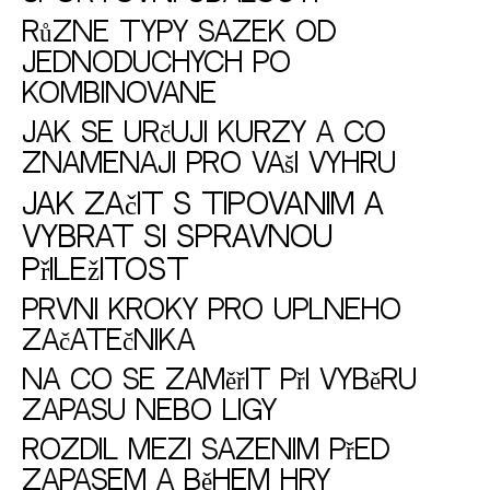
Různé typy sázek od
jednoduchých po
kombinované
Jak se určují kurzy a co
znamenají pro vaši výhru
Jak začít s tipováním a
vybrat si správnou
příležitost
První kroky pro úplného
začátečníka
Na co se zaměřit při výběru
zápasu nebo ligy
Rozdíl mezi sázením před
zápasem a během hry