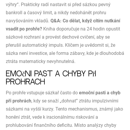
výhry“. Prakticky radí nastavit si před sázkou pevný
bankroll a časový limit, a nikdy nedohánět prohru
navyšováním vkladů.
Q&A: Co dělat, když cítím nutkání
vsadit po prohře?
Kniha doporučuje na 24 hodin opustit
sázkové rozhraní a provést dechové cvičení, aby se
přerušil automatický impuls. Klíčem je uvědomit si, že
sázka není investice, ale forma zábavy, kde je dlouhodobá
ztráta matematicky nevyhnutelná.
Emoční past a chyby při
prohrách
Po prohře vstupuje sázkař často do
emoční pasti a chyb
při prohrách
, kdy se snaží „dohnat” ztrátu impulzivními
sázkami na vyšší kurzy. Tento mechanismus, známý jako
honění ztrát, vede k iracionálnímu riskování a
prohlubování finančního deficitu. Místo analýzy chyby