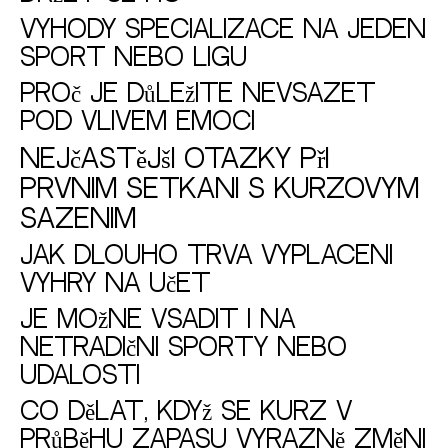
Výhody specializace na jeden
sport nebo ligu
Proč je důležité nevsázet
pod vlivem emocí
Nejčastější otázky při
prvním setkání s kurzovým
sázením
Jak dlouho trvá vyplacení
výhry na účet
Je možné vsadit i na
netradiční sporty nebo
události
Co dělat, když se kurz v
průběhu zápasu výrazně změní