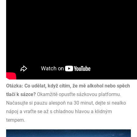
Otázka: Co udělat, když cítím, že mě alkohol nebo spěch
tlačí k sázce?
Okamžitě opusťte sázkovou platformu.
Načasujte si pauzu alespoň na 30 minut, dejte si nealko
nápoj a vraťte se až s chladnou hlavou a klidným
tempem.