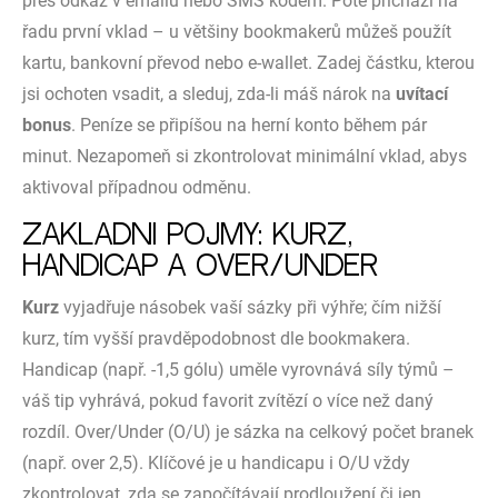
přes odkaz v emailu nebo SMS kódem. Poté přichází na
řadu první vklad – u většiny bookmakerů můžeš použít
kartu, bankovní převod nebo e-wallet. Zadej částku, kterou
jsi ochoten vsadit, a sleduj, zda-li máš nárok na
uvítací
bonus
. Peníze se připíšou na herní konto během pár
minut. Nezapomeň si zkontrolovat minimální vklad, abys
aktivoval případnou odměnu.
Základní pojmy: kurz,
handicap a over/under
Kurz
vyjadřuje násobek vaší sázky při výhře; čím nižší
kurz, tím vyšší pravděpodobnost dle bookmakera.
Handicap (např. -1,5 gólu) uměle vyrovnává síly týmů –
váš tip vyhrává, pokud favorit zvítězí o více než daný
rozdíl. Over/Under (O/U) je sázka na celkový počet branek
(např. over 2,5). Klíčové je u handicapu i O/U vždy
zkontrolovat, zda se započítávají prodloužení či jen