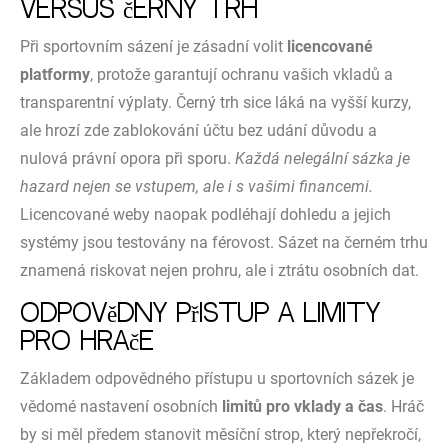
versus černý trh
Při sportovním sázení je zásadní volit
licencované
platformy
, protože garantují ochranu vašich vkladů a
transparentní výplaty. Černý trh sice láká na vyšší kurzy,
ale hrozí zde zablokování účtu bez udání důvodu a
nulová právní opora při sporu.
Každá nelegální sázka je
hazard nejen se vstupem, ale i s vašimi financemi.
Licencované weby naopak podléhají dohledu a jejich
systémy jsou testovány na férovost. Sázet na černém trhu
znamená riskovat nejen prohru, ale i ztrátu osobních dat.
Odpovědný přístup a limity
pro hráče
Základem odpovědného přístupu u sportovních sázek je
vědomé nastavení osobních
limitů pro vklady a čas
. Hráč
by si měl předem stanovit měsíční strop, který nepřekročí,