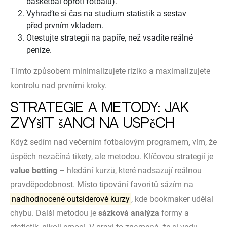
basketbal oproti fotbalu).
Vyhraďte si čas na studium statistik a sestav
před prvním vkladem.
Otestujte strategii na papíře, než vsadíte reálné
peníze.
Tímto způsobem minimalizujete riziko a maximalizujete
kontrolu nad prvními kroky.
Strategie a metody: Jak
zvýšit šanci na úspěch
Když sedím nad večerním fotbalovým programem, vím, že
úspěch nezačíná tikety, ale metodou. Klíčovou strategií je
value betting
– hledání kurzů, které nadsazují reálnou
pravděpodobnost. Místo tipování favoritů sázím na
nadhodnocené outsiderové kurzy
, kde bookmaker udělal
chybu. Další metodou je
sázková analýza
formy a