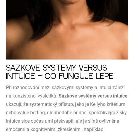
Sázkové systémy versus
intuice – co funguje lépe
Při rozhodování mezi sázkovými systémy a intuicí záleží
na konzistenci výsledků.
Sázkové systémy versus intuice
ukazují, že systematický přístup, jako je Kellyho kritérium
nebo value betting, dlouhodobě přináší spolehlivější zisky.
Intuice sice občas umí překvapit, ale je silně ovlivněna
emocemi a kognitivními zkresleními, například