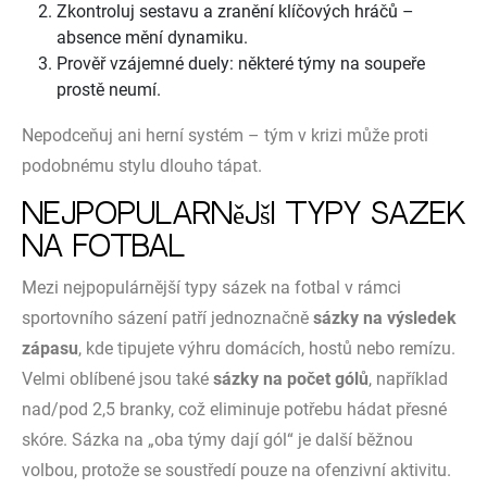
Zkontroluj sestavu a zranění klíčových hráčů –
absence mění dynamiku.
Prověř vzájemné duely: některé týmy na soupeře
prostě neumí.
Nepodceňuj ani herní systém – tým v krizi může proti
podobnému stylu dlouho tápat.
Nejpopulárnější typy sázek
na fotbal
Mezi nejpopulárnější typy sázek na fotbal v rámci
sportovního sázení patří jednoznačně
sázky na výsledek
zápasu
, kde tipujete výhru domácích, hostů nebo remízu.
Velmi oblíbené jsou také
sázky na počet gólů
, například
nad/pod 2,5 branky, což eliminuje potřebu hádat přesné
skóre. Sázka na „oba týmy dají gól“ je další běžnou
volbou, protože se soustředí pouze na ofenzivní aktivitu.