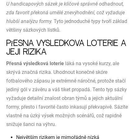
U handicapových sázek je klíčové správně odhadnout,
zda favorit překoná umělé znevýhodnění, což vyžaduje
hlubší analýzu formy.
Tyto jednoduché typy tvoří základ
většiny sázkových lístků.
Přesná výsledková loterie a
její rizika
Přesná výsledková loterie
láká na vysoké kurzy, ale
skrývá značná rizika. Uhodnout konečné skóre
fotbalového zápasu je extrémně náročné, protože stačí
jediný gól v závěru a váš tiket propadá. Tento typ sázky
vyžaduje detailní znalost obran týmů a jejich aktuální
formy, přesto i favorité často inkasují překvapivě. Sázíte
vlastně na úzký výsek možných scénářů, což rapidně
snižuje šanci na výhru.
Největším rizikem je mimořádně nízká