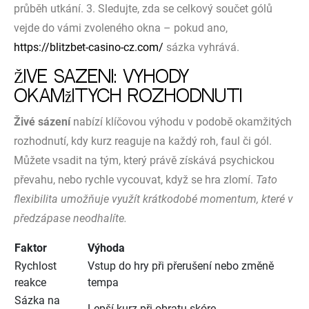
průběh utkání. 3. Sledujte, zda se celkový součet gólů
vejde do vámi zvoleného okna – pokud ano,
https://blitzbet-casino-cz.com/
sázka vyhrává.
Živé sázení: Výhody
okamžitých rozhodnutí
Živé sázení
nabízí klíčovou výhodu v podobě okamžitých
rozhodnutí, kdy kurz reaguje na každý roh, faul či gól.
Můžete vsadit na tým, který právě získává psychickou
převahu, nebo rychle vycouvat, když se hra zlomí.
Tato
flexibilita umožňuje využít krátkodobé momentum, které v
předzápase neodhalíte.
Faktor
Výhoda
Rychlost
Vstup do hry při přerušení nebo změně
reakce
tempa
Sázka na
Lepší kurz při obratu skóre