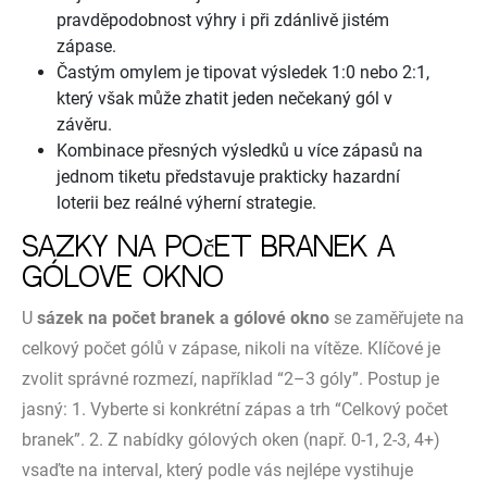
pravděpodobnost výhry i při zdánlivě jistém
zápase.
Častým omylem je tipovat výsledek 1:0 nebo 2:1,
který však může zhatit jeden nečekaný gól v
závěru.
Kombinace přesných výsledků u více zápasů na
jednom tiketu představuje prakticky hazardní
loterii bez reálné výherní strategie.
Sázky na počet branek a
gólové okno
U
sázek na počet branek a gólové okno
se zaměřujete na
celkový počet gólů v zápase, nikoli na vítěze. Klíčové je
zvolit správné rozmezí, například “2–3 góly”. Postup je
jasný: 1. Vyberte si konkrétní zápas a trh “Celkový počet
branek”. 2. Z nabídky gólových oken (např. 0-1, 2-3, 4+)
vsaďte na interval, který podle vás nejlépe vystihuje