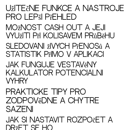
Užitečné funkce a nástroje
pro lepší přehled
Možnost cash out a její
využití při kolísavém průběhu
Sledování živých přenosů a
statistik přímo v aplikaci
Jak funguje vestavěný
kalkulátor potenciální
výhry
Praktické tipy pro
zodpovědné a chytré
sázení
Jak si nastavit rozpočet a
držet se ho