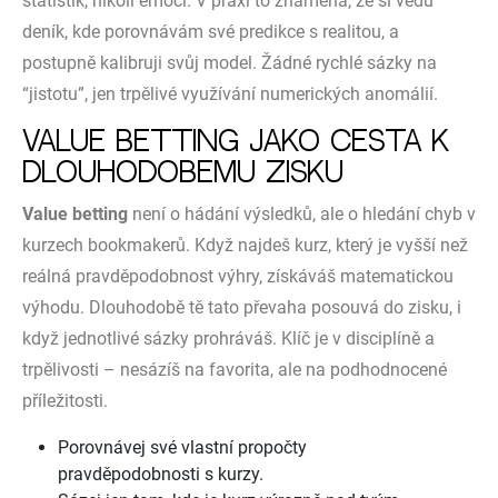
statistik, nikoli emocí. V praxi to znamená, že si vedu
deník, kde porovnávám své predikce s realitou, a
postupně kalibruji svůj model. Žádné rychlé sázky na
“jistotu”, jen trpělivé využívání numerických anomálií.
Value betting jako cesta k
dlouhodobému zisku
Value betting
není o hádání výsledků, ale o hledání chyb v
kurzech bookmakerů. Když najdeš kurz, který je vyšší než
reálná pravděpodobnost výhry, získáváš matematickou
výhodu. Dlouhodobě tě tato převaha posouvá do zisku, i
když jednotlivé sázky prohráváš. Klíč je v disciplíně a
trpělivosti – nesázíš na favorita, ale na podhodnocené
příležitosti.
Porovnávej své vlastní propočty
pravděpodobnosti s kurzy.