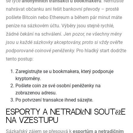
se týče
anonymních transakcí u bookmakerů
. Nemusíte
nahrávat občanku ani řešit bankovní převody – prostě
pošlete Bitcoin nebo Ethereum a během pár minut máte
peníze na sázkovém účtu. Výběry jsou stejně rychlé,
žádné čekání na schválení.
Jen pozor, ne všechny měny
jsou u každé sázkovky akceptovány, proto si vždy ověřte
podporované coinové peněženky.
Pro hladký start dodržte
tento postup:
Zaregistrujte se u bookmakera, který podporuje
kryptoměny.
Pošlete coin ze své osobní peněženky na
zobrazenou adresu.
Po potvrzení transakce ihned sázejte.
Esporty a netradiční soutěže
na vzestupu
Sázkařský zájem se přesouvá k
esportům a netradičním