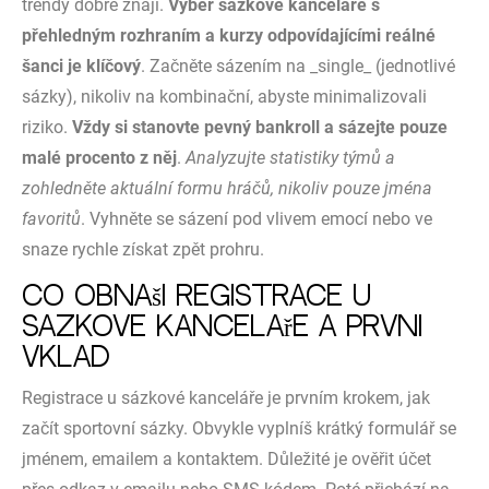
trendy dobře znají.
Výběr sázkové kanceláře s
přehledným rozhraním a kurzy odpovídajícími reálné
šanci je klíčový
. Začněte sázením na _single_ (jednotlivé
sázky), nikoliv na kombinační, abyste minimalizovali
riziko.
Vždy si stanovte pevný bankroll a sázejte pouze
malé procento z něj
.
Analyzujte statistiky týmů a
zohledněte aktuální formu hráčů, nikoliv pouze jména
favoritů
. Vyhněte se sázení pod vlivem emocí nebo ve
snaze rychle získat zpět prohru.
Co obnáší registrace u
sázkové kanceláře a první
vklad
Registrace u sázkové kanceláře je prvním krokem, jak
začít sportovní sázky. Obvykle vyplníš krátký formulář se
jménem, emailem a kontaktem. Důležité je ověřit účet