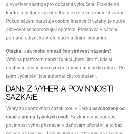
a využívat nástroje pro dočasné vyloučení. Pravidelná
kontrola historie sázek odhaluje rizikové vzorce chování.
Pokud sázení narušuje osobní finance či vztahy, je nutné
aktivovat sebeomezující opatření. Přestávka v sázení
pomáhá udržet kontrolu nad vlastním jednáním.
Otázka: Jak mohu omezit čas strávený sázením?
Většina platforem nabízí funkci „herní limit“, kde si
nastavíte denní nebo týdenní maximální délku relace. Po
jejím vyčerpání jste automaticky odhlášeni.
Daně z výher a povinnosti
sázkaře
Výhry ze sportovních sázek jsou v Česku
osvobozeny od
daně z příjmu fyzických osob
. Sázkař nemá žádnou
povinnost výhru přiznávat v daňovém přiznání, a to bez
ohledu na její výši. Tato výjimka se vztahuje na všechny