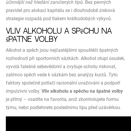
účinnější než hledání zaručených tipů.
Bez pevných
pravidel pro alokaci kapitálu se i dlouhodobě zisková
strategie rozpadá pod tlakem krátkodobých výkyvů.
Vliv alkoholu a spěchu na
špatné volby
Alkohol a spěch jsou nejčastějšími spouštěči špatných
rozhodnutí při sportovních sázkách. Alkohol otupí úsudek,
vyvolá falešné sebevědomí a zvyšuje ochotu riskovat,
zatímco spěch vede k sázkám bez analýzy kurzů. Tyto
faktory společně potlačí racionální uvažování a podpoří
impulzivní volby.
Vliv alkoholu a spěchu na špatné volby
je přímý – vsadíte na favorita, aniž zkontrolujete formu
týmu, nebo podlehnete poslednímu tipu před uzávěrkou.