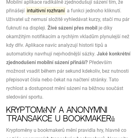
Mobilní aplikace radikálně zjednodušují sázení tím, že
přinášejí
intuitivní rozhraní
a funkci jednoho kliknutí.
Uživatel už nemusí složitě vyhledávat kurzy, stačí mu pár
ťuknutí na displeji.
Živé sázení přes mobil
je díky
okamžitým notifikacím a rychlým vkladům plynulejší než
kdy dřív. Aplikace navíc analyzují historii tipů a
automaticky navrhují nejvhodnější sázky.
Jaké konkrétní
zjednodušení mobilní sázení přináší?
Především
možnost vsadit během pár sekund kdekoliv, bez nutnosti
přepisovat čísla nebo čekat na načtení stránky. Tato
rychlost a dostupnost mění sázení na běžnou součást
sledování sportu.
Kryptoměny a anonymní
transakce u bookmakerů
Kryptoměny u bookmakerů mění pravidla hry, hlavně co