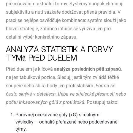
přeceňováním aktuální formy. Systémy naopak eliminují
subjektivitu a nutí sázkaře dodržovat přísná pravidla. V
praxi se nejlépe osvědčuje kombinace: systém slouží jako
hlavní strategie, zatímco intuice se využívá jen pro
detailní výběr konkrétního zápasu.
Analýza statistik a formy
týmů před duelem
Před duelem je klíčová
analýza posledních pěti zápasů
,
ne jen tabulkové pozice. Sleduj, jestli tým zvládá těžké
soupeře nebo sbírá body jen proti slabším.
Forma se
často skrývá v detailech, třeba ve střelecké přesnosti nebo
počtu inkasovaných gólů z protiútoků.
Postupuj takto:
Porovnej očekávané góly (xG) s reálnými
výsledky – odhalíš přeřazené nebo podceňované
týmy.