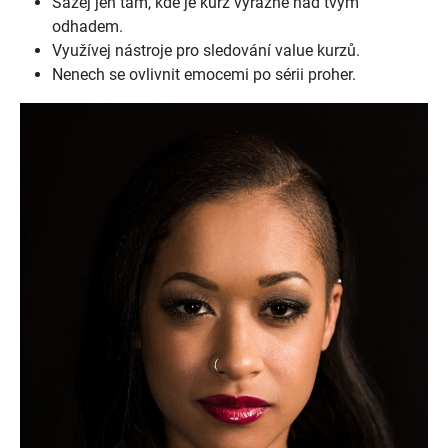
Sázej jen tam, kde je kurz výrazně nad tvým
odhadem.
Využívej nástroje pro sledování value kurzů.
Nenech se ovlivnit emocemi po sérii proher.