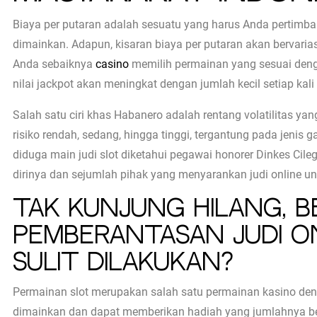
Biaya per putaran adalah sesuatu yang harus Anda pertim
dimainkan. Adapun, kisaran biaya per putaran akan bervaria
Anda sebaiknya
casino
memilih permainan yang sesuai deng
nilai jackpot akan meningkat dengan jumlah kecil setiap ka
Salah satu ciri khas Habanero adalah rentang volatilitas y
risiko rendah, sedang, hingga tinggi, tergantung pada jenis
diduga main judi slot diketahui pegawai honorer Dinkes Cil
dirinya dan sejumlah pihak yang menyarankan judi online unt
Tak Kunjung Hilang, 
Pemberantasan Judi On
Sulit Dilakukan?
Permainan slot merupakan salah satu permainan kasino d
dimainkan dan dapat memberikan hadiah yang jumlahnya besa