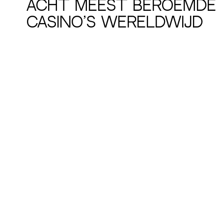
acht meest beroemde
casino's wereldwijd