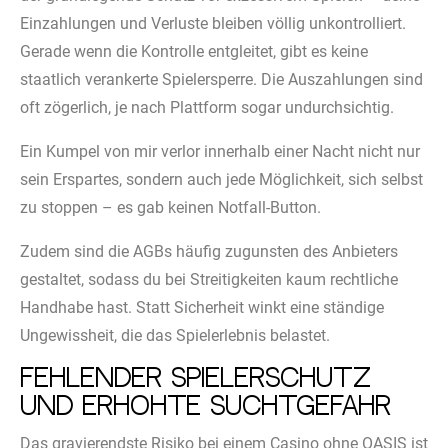
Einzahlungen und Verluste bleiben völlig unkontrolliert.
Gerade wenn die Kontrolle entgleitet, gibt es keine
staatlich verankerte Spielersperre. Die Auszahlungen sind
oft zögerlich, je nach Plattform sogar undurchsichtig.
Ein Kumpel von mir verlor innerhalb einer Nacht nicht nur
sein Erspartes, sondern auch jede Möglichkeit, sich selbst
zu stoppen – es gab keinen Notfall-Button.
Zudem sind die AGBs häufig zugunsten des Anbieters
gestaltet, sodass du bei Streitigkeiten kaum rechtliche
Handhabe hast. Statt Sicherheit winkt eine ständige
Ungewissheit, die das Spielerlebnis belastet.
Fehlender Spielerschutz
und erhöhte Suchtgefahr
Das gravierendste Risiko bei einem Casino ohne OASIS ist