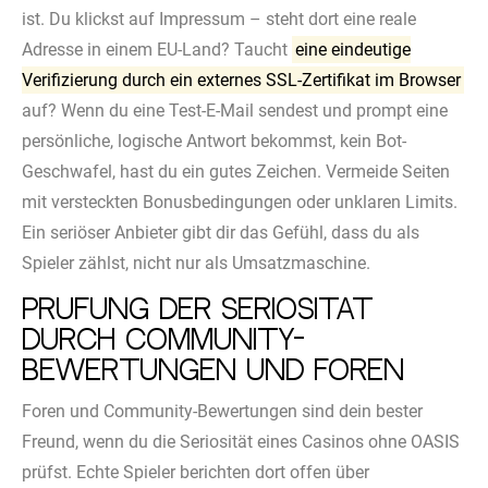
ist. Du klickst auf Impressum – steht dort eine reale
Adresse in einem EU-Land? Taucht
eine eindeutige
Verifizierung durch ein externes SSL-Zertifikat im Browser
auf? Wenn du eine Test-E-Mail sendest und prompt eine
persönliche, logische Antwort bekommst, kein Bot-
Geschwafel, hast du ein gutes Zeichen. Vermeide Seiten
mit versteckten Bonusbedingungen oder unklaren Limits.
Ein seriöser Anbieter gibt dir das Gefühl, dass du als
Spieler zählst, nicht nur als Umsatzmaschine.
Prüfung der Seriosität
durch Community-
Bewertungen und Foren
Foren und Community-Bewertungen sind dein bester
Freund, wenn du die Seriosität eines Casinos ohne OASIS
prüfst. Echte Spieler berichten dort offen über