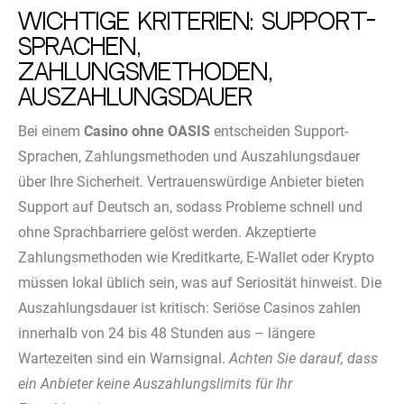
Wichtige Kriterien: Support-
Sprachen,
Zahlungsmethoden,
Auszahlungsdauer
Bei einem
Casino ohne OASIS
entscheiden Support-
Sprachen, Zahlungsmethoden und Auszahlungsdauer
über Ihre Sicherheit. Vertrauenswürdige Anbieter bieten
Support auf Deutsch an, sodass Probleme schnell und
ohne Sprachbarriere gelöst werden. Akzeptierte
Zahlungsmethoden wie Kreditkarte, E-Wallet oder Krypto
müssen lokal üblich sein, was auf Seriosität hinweist. Die
Auszahlungsdauer ist kritisch: Seriöse Casinos zahlen
innerhalb von 24 bis 48 Stunden aus – längere
Wartezeiten sind ein Warnsignal.
Achten Sie darauf, dass
ein Anbieter keine Auszahlungslimits für Ihr