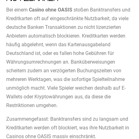
Bei einem
Casino ohne OASIS
stoßen Banktransfers und
Kreditkarten oft auf eingeschränkte Nutzbarkeit, da viele
deutsche Banken Transaktionen zu nicht lizenzierten
Anbietern automatisch blockieren. Kreditkarten werden
häufig abgelehnt, wenn das Kartenausgabeland
Deutschland ist, oder es fallen hohe Gebühren für
Währungsumrechnungen an. Banküberweisungen
scheitern zudem an verzögerten Buchungszeiten von
mehreren Werktagen, was die sofortige Spielteilnahme
unmöglich macht. Viele Spieler weichen deshalb auf E-
Wallets oder Kryptowährungen aus, da diese die
Restriktionen umgehen.
Zusammengefasst: Banktransfers sind zu langsam und
Kreditkarten werden oft blockiert, was ihre Nutzbarkeit in
Casinos ohne OASIS massiv einschränkt.