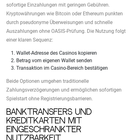
sofortige Einzahlungen mit geringen Gebühren.
Kryptowährungen wie Bitcoin oder Ethereum punkten
durch pseudonyme Überweisungen und schnelle
Auszahlungen ohne OASIS-Prüfung. Die Nutzung folgt
einer klaren Sequenz:
Wallet-Adresse des Casinos kopieren
Betrag vom eigenen Wallet senden
Transaktion im Casino-Bereich bestätigen
Beide Optionen umgehen traditionelle
Zahlungsverzögerungen und ermöglichen sofortigen
Spielstart ohne Registrierungsbarrieren.
Banktransfers und
Kreditkarten mit
eingeschränkter
Nutzbarkeit