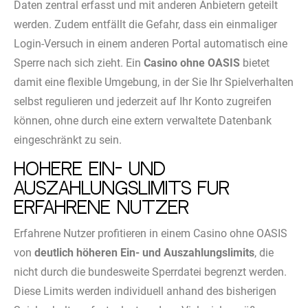
Daten zentral erfasst und mit anderen Anbietern geteilt
werden. Zudem entfällt die Gefahr, dass ein einmaliger
Login-Versuch in einem anderen Portal automatisch eine
Sperre nach sich zieht. Ein
Casino ohne OASIS
bietet
damit eine flexible Umgebung, in der Sie Ihr Spielverhalten
selbst regulieren und jederzeit auf Ihr Konto zugreifen
können, ohne durch eine extern verwaltete Datenbank
eingeschränkt zu sein.
Höhere Ein- und
Auszahlungslimits für
erfahrene Nutzer
Erfahrene Nutzer profitieren in einem Casino ohne OASIS
von
deutlich höheren Ein- und Auszahlungslimits
, die
nicht durch die bundesweite Sperrdatei begrenzt werden.
Diese Limits werden individuell anhand des bisherigen