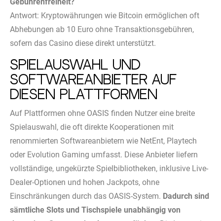
Gebührenfreiheit?
Antwort: Kryptowährungen wie Bitcoin ermöglichen oft
Abhebungen ab 10 Euro ohne Transaktionsgebühren,
sofern das Casino diese direkt unterstützt.
Spielauswahl und
Softwareanbieter auf
diesen Plattformen
Auf Plattformen ohne OASIS finden Nutzer eine breite
Spielauswahl, die oft direkte Kooperationen mit
renommierten Softwareanbietern wie NetEnt, Playtech
oder Evolution Gaming umfasst. Diese Anbieter liefern
vollständige, ungekürzte Spielbibliotheken, inklusive Live-
Dealer-Optionen und hohen Jackpots, ohne
Einschränkungen durch das OASIS-System.
Dadurch sind
sämtliche Slots und Tischspiele unabhängig von