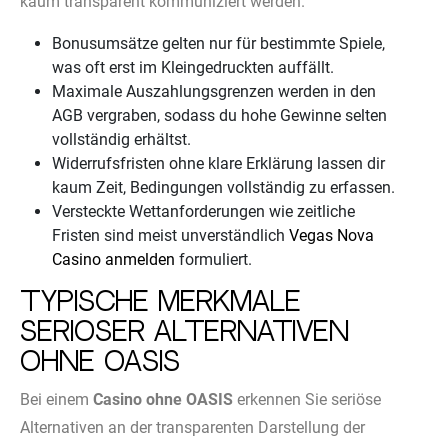
kaum transparent kommuniziert werden.
Bonusumsätze gelten nur für bestimmte Spiele,
was oft erst im Kleingedruckten auffällt.
Maximale Auszahlungsgrenzen werden in den
AGB vergraben, sodass du hohe Gewinne selten
vollständig erhältst.
Widerrufsfristen ohne klare Erklärung lassen dir
kaum Zeit, Bedingungen vollständig zu erfassen.
Versteckte Wettanforderungen wie zeitliche
Fristen sind meist unverständlich
Vegas Nova
Casino anmelden
formuliert.
Typische Merkmale
seriöser Alternativen
ohne OASIS
Bei einem
Casino ohne OASIS
erkennen Sie seriöse
Alternativen an der transparenten Darstellung der