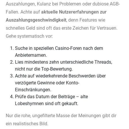
Auszahlungen, Kulanz bei Problemen oder dubiose AGB-
Fallen. Achte auf
aktuelle Nutzererfahrungen zur
Auszahlungsgeschwindigkeit
, denn Features wie
schnelles Geld sind oft das erste Zeichen für Vertrauen.
Gehe systematisch vor:
Suche in speziellen Casino-Foren nach dem
Anbieternamen.
Lies mindestens zehn unterschiedliche Threads,
nicht nur die Top-Bewertung.
Achte auf wiederkehrende Beschwerden über
verzögerte Gewinne oder Konto-
Einschränkungen.
Prüfe das Datum der Beiträge – alte
Lobeshymnen sind oft gekauft.
Nur die rohe, ungefilterte Masse der Meinungen gibt dir
ein realistisches Bild.