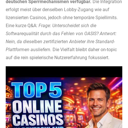
deutschen Sperrmechanismen verfügbar.
Die Integration
erfolgt meist über denselben Lobby-Zugang wie auf
lizensierten Casinos, jedoch ohne temporäre Spiellimits.
Eine kurze Q&A:
Frage: Unterscheidet sich die
Softwarequalität durch das Fehlen von OASIS? Antwort:
Nein, da dieselben zertifizierten Anbieter ihre Standard-
Plattformen ausliefern.
Die Vielfalt bleibt daher on-topic
auf die rein spielerische Nutzererfahrung fokussiert.