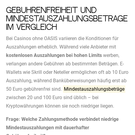
Gebührenfreiheit und
Mindestauszahlungsbeträge
im Vergleich
Bei Casinos ohne OASIS variieren die Konditionen für
Auszahlungen erheblich. Während viele Anbieter mit
kostenlosen Auszahlungen bei hohen Limits
werben,
verlangen andere Gebühren ab bestimmten Beträgen. E-
Wallets wie Skrill oder Neteller ermöglichen oft ab 10 Euro
Auszahlung, während Banküberweisungen häufig erst ab
50 Euro gebührenfrei sind.
Mindestauszahlungsbeträge
zwischen 20 und 100 Euro sind üblich – bei
Kryptowährungen können sie noch niedriger liegen.
Frage: Welche Zahlungsmethode verbindet niedrige
Mindestauszahlungen mit dauerhafter