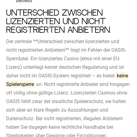
betreibt
Unterschied zwischen
lizenzierten und nicht
registrierten Anbietern
Der zentrale **Unterschied zwischen lizenzierten und
nicht registrierten Anbietern** liegt im Fehlen der OASIS-
Sperrdatei. Ein lizenziertes Casino (etwa mit einer EU-
Lizenz) unterliegt keiner deutschen Regulierung und ist
daher nicht im OASIS-System registriert – es bietet
keine
Spielersperre
an. Nicht registrierte Anbieter sind hingegen
oft völlig ohne gültige Lizenz. Lizenzierten Casinos ohne
OASIS fehlt zwar der staatliche Spielerschutz, sie halten
sich aber an klare Regeln zu Auszahlungen und
Datenschutz. Bei nicht registrierten, illegalen Anbietern
haben Sie dagegen keine rechtliche Handhabe bei
Streitigkeiten über Gewinne oder Einzahlungen.