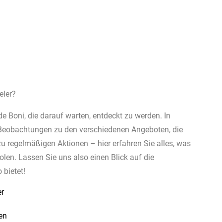
eler?
de Boni, die darauf warten, entdeckt zu werden. In
d Beobachtungen zu den verschiedenen Angeboten, die
zu regelmäßigen Aktionen – hier erfahren Sie alles, was
en. Lassen Sie uns also einen Blick auf die
bietet!
er
en