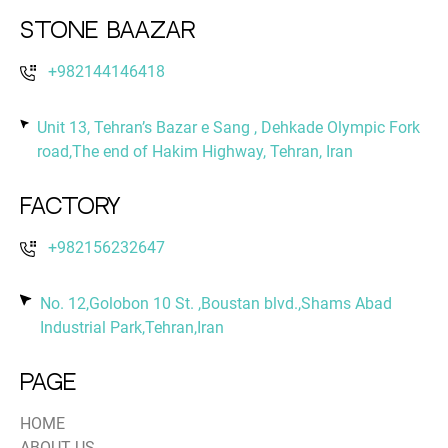
Stone Baazar
+982144146418
Unit 13, Tehran’s Bazar e Sang , Dehkade Olympic Fork
road,The end of Hakim Highway, Tehran, Iran
Factory
+982156232647
No. 12,Golobon 10 St. ,Boustan blvd.,Shams Abad
Industrial Park,Tehran,Iran
PAGE
HOME
ABOUT US