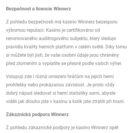
Bezpečnost a licencie Winnerz
Z pohledu bezpečnosti má kasino Winnerz bezesporu
výbornou reputaci. Kasino je certifikováno od
renomovaného auditingového subjektu, který sleduje
pravidla kvality herních platform v celém světě. Díky tomu
si můžete být jistí, že vaše osobní údaje jsou chráněny
před zlomením a vyplatíte se přesně podle vašich výher.
Vstupují zde i různá omezení hráčům na jejich herní
prohřešky nebo prokázanou závislost. Je proto vždy
dobrý nápad sledovat si herní statistiky sami, abyste
viděli jak dlouho jste v kasinu a kolik jste ztratili při hraní.
Zákaznická podpora Winnerz
Z pohledu zákaznické podpory je kasino Winnerz opět