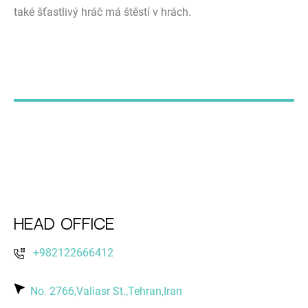
také šťastlivý hráč má štěstí v hrách.
Head Office
+982122666412
No. 2766,Valiasr St.,Tehran,Iran