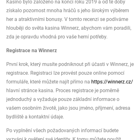
Kasino bylo založeno na konci roku 2019 a od té doby
získalo pozornost mnoha hráčů s jeho širokým výběrem
her a atraktivními bonusy. V tomto recenzi se podíváme
hlouběji do světa kasina Winnerz, abychom vám poradili,
zda je opravdu vhodná pro vaše herní potřeby.
Registrace na Winnerz
První krok, který musíte podniknout při účasti v Winnerz, je
registrace. Registraci lze provést pouze online pomocí
formuláře, které můžete najít přímo na
https://winnerz.cz/
hlavní stránce kasina. Proces registrace je poměrně
jednoduchý a vyžaduje pouze základní informace o
vašem osobním životě, jako jsou jméno, příjmení, adresa
bydliště a kontaktní údaje.
Po vyplnění všech požadovaných informací budete
vyzváni k ověření své identity. K tomu můžete použít