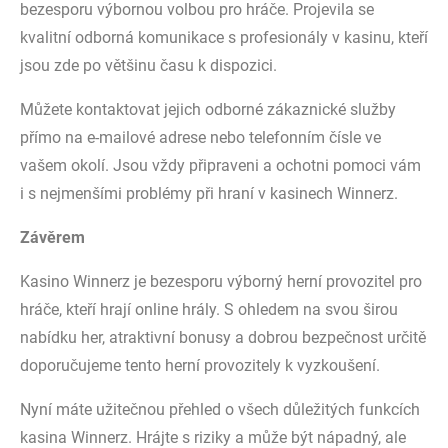
bezesporu výbornou volbou pro hráče. Projevila se
kvalitní odborná komunikace s profesionály v kasinu, kteří
jsou zde po většinu času k dispozici.
Můžete kontaktovat jejich odborné zákaznické služby
přímo na e-mailové adrese nebo telefonním čísle ve
vašem okolí. Jsou vždy připraveni a ochotni pomoci vám
i s nejmenšími problémy při hraní v kasinech Winnerz.
Závěrem
Kasino Winnerz je bezesporu výborný herní provozitel pro
hráče, kteří hrají online hrály. S ohledem na svou širou
nabídku her, atraktivní bonusy a dobrou bezpečnost určitě
doporučujeme tento herní provozitely k vyzkoušení.
Nyní máte užitečnou přehled o všech důležitých funkcích
kasina Winnerz. Hrájte s riziky a může být nápadný, ale